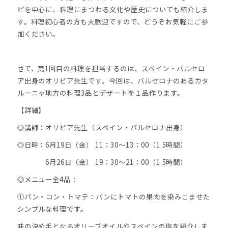
ピを中心に、料理にまつわる文化や歴史についても紹介しま
す。
料理初心者の方も大歓迎ですので、どうぞお気軽にご参
加ください。
さて、第1回目の
料理を担当するのは、スペイン・バルセロ
ア出身のオリビア先生です。今回は、
バルセロナのある
カタ
ルーニャ地方の料理3品とデザートを１品作ります。
【詳細】
◎講師：オリビア先生（スペイン・バルセロナ出身）
◎日時：6月19日（金） 11：30～13：00（1.5時間）
6月26日（金） 19：30～21：00（1.5時間）
◎メニュー全4品：
①パン・コン・トマテ：
パンにトマトの果肉を染みこませた
シンプルな料理です。
味の決め手となるオリーブオイルやスペインの塩を紹介しま