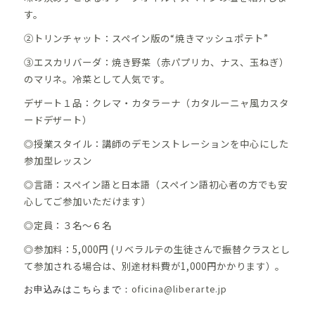
す。
➁トリンチャット：
スペイン版の“焼きマッシュポテト”
③エスカリバーダ：
焼き野菜（赤パプリカ、ナス、玉ねぎ）
のマリネ。冷菜として人気です。
デザート１品：
クレマ・カタラーナ（
カタルーニャ風カスタ
ードデザート）
◎授業スタイル：講師のデモンストレーションを中心にした
参加型レッスン
◎言語：スペイン語と日本語
（
スペイン語初心者の方でも安
心してご参加いただけます
）
◎定員：３名～６名
◎参加料：5,000円 (リベラルテの生徒さんで振替クラスとし
て参加される場合は、別途材料費が1,000円かかります）。
oficina@liberarte.jp
お申込みはこちらまで：