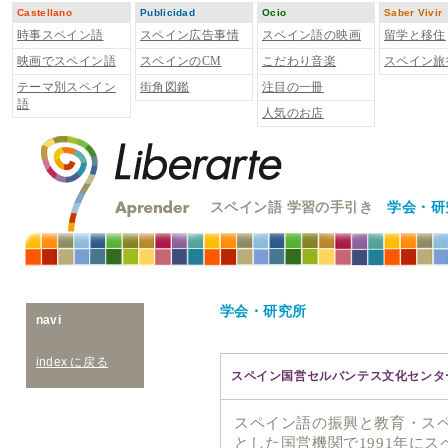
Castellano
Publicidad
Ocio
Saber Vivir
時事スペイン語
スペイン広告事情
スペイン語の映画
留学と移住
映画でスペイン語
スペインのCM
こだわり音楽
スペイン旅
テーマ別スペイン
街角図鑑
注目の一冊
語
人気のお店
スペイン語 学習の手引き
学会・研
学会・研究所
navi
index
に戻る
スペイン国営セルバンテス文化センタ
スペイン語の振興と教育・ス
とした国営機関で1991年に