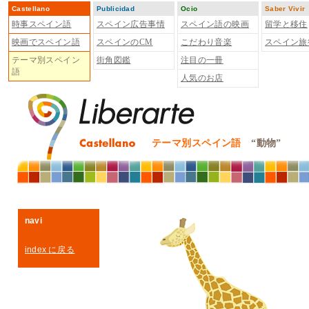
Castellano
Publicidad
Ocio
Saber Vivir
時事スペイン語
スペイン広告事情
スペイン語の映画
留学と移住
映画でスペイン語
スペインのCM
こだわり音楽
スペイン旅
テーマ別スペイン
街角図鑑
注目の一冊
語
人気のお店
テーマ別スペイン語
“動物”
navi
index
に戻る