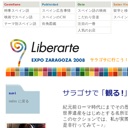
Castellano
Publicidad
Ocio
Saber Viv
時事スペイン語
スペイン広告事情
スペイン語の映画
留学と移
映画でスペイン語
スペインのCM
こだわり音楽
スペイン
テーマ別スペイン語
街角図鑑
注目の一冊
人気のお店
サラゴサに行こう
navi
index に戻る
紀元前ローマ時代にまでその
世界遺産をはじめとする名所
このセクションでは、私が実
是非行ってみて～♪」