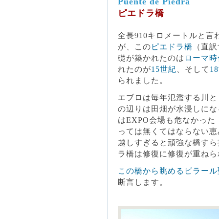
Puente de Piedra
ピエドラ橋
全長910キロメートルと
が、この
ピエドラ橋
（直訳
礎が築かれたのは
ローマ時
れたのが
15世紀
、そして
1
られました。
エブロは毎年氾濫する川と
の辺りは田畑が水浸しにな
はEXPO会場も危なかっ
っては無くてはならない恵
越しすぎると頑強な橋すら
ラ橋は修復に修復が重ねら
この橋から眺めるピラール
断言します。