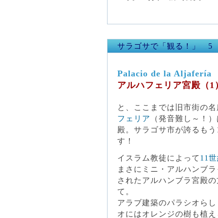
サラゴサで「観る！」 5
Palacio de la Aljaferí
アルハフェリア宮殿（1
と、ここまでは旧市街の名
フェリア
（発音難し～！）
殿。サラゴサ市が誇るもう
す！
イスラム教徒によって
11
まさにミニ・アルハンブラ
されたアルハンブラ宮殿の
て。
アラブ建築のパラシオらし
オにはオレンジの樹も植え