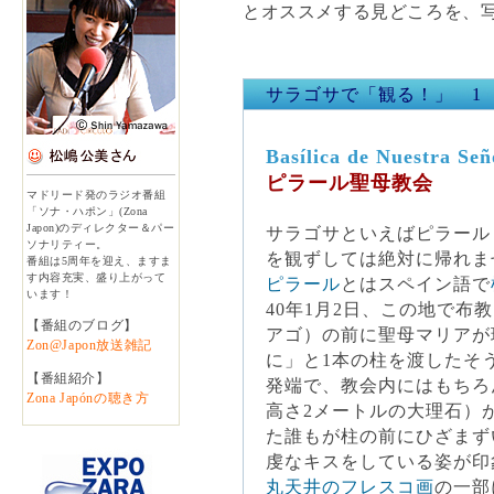
とオススメする見どころを、
サラゴサで「観る！」 1
Basílica de Nuestra Señ
ピラール聖母教会
マドリード発のラジオ番組
「ソナ・ハポン」(Zona
Japon)のディレクター＆パー
サラゴサといえばピラール
ソナリティー。
を観ずしては絶対に帰れま
番組は5周年を迎え、ますま
す内容充実、盛り上がって
ピラール
とはスペイン語で
います！
40年1月2日、この地で
【番組のブログ】
アゴ）の前に聖母マリアが
Zon@Japon放送雑記
に」と1本の柱を渡したそ
【番組紹介】
発端で、教会内にはもちろ
Zona Japónの聴き方
高さ2メートルの大理石）
た誰もが柱の前にひざまず
虔なキスをしている姿が印
丸天井のフレスコ画
の一部