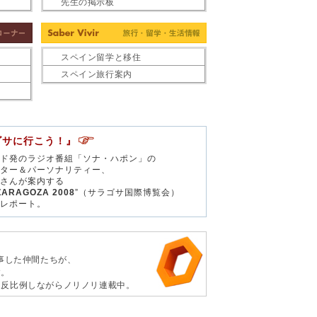
先生の掲示板
スペイン留学と移住
スペイン旅行案内
ゴサに行こう！』
ド発のラジオ番組「ソナ・ハポン」の
ター＆パーソナリティー、
さんが案内する
ZARAGOZA 2008
”（サラゴサ国際博覧会）
レポート。
仕事した仲間たちが、
す。
に反比例しながらノリノリ連載中。