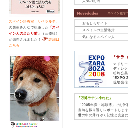
人気のお店
スペイン語教室「リベラルテ」
おもしろサイト
の先生みんなで執筆した
「スペ
スペインの生活雑貨
イン人の当たり前」
（三修社）
気になるスペイン人
が発売されました！
詳細は
こちら
『サラ
マドリー
ディレク
松嶋公美
“
EXPO 
現地発信
『万博ラテン小ねた』
「2005年愛・地球博」でお
当時を振り返りレポートしま
世の中の薄れゆく記憶と完全